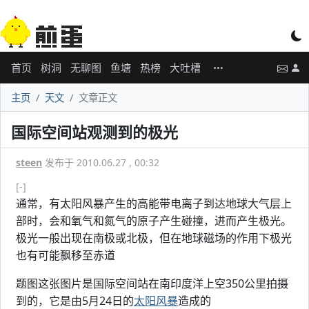
首页
树洞
无聊图
鱼塘
热榜
大吐槽
主页
天文
文章正文
国际空间站观测到的极光
steen
发布于 2010.06.27 , 00:32
[-]
通常，有太阳风暴产生的高能带电离子到达地球大气层上
部时，会和氧气和氮气的原子产生碰撞，进而产生极光。
极光一般出现在南极或北极，但在地球磁场的作用下极光
也有可能飘移至赤道
题图这张图片是国际空间站在南印度洋上空350公里拍摄
到的，它是由5月24日的
太阳风暴
造成的