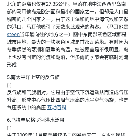
北角的距离也仅有27.35公里。坐落在地中海西西里岛南
部的马耳他岛是欧洲面积最小的国家之一，但却是人口最
稠密的几个国家之一。由于这里温和的地中海气候和天然
的港口，马耳他吸引了无数来此观光的游客。（马耳他是
steen
当年最向往的地方之一）图中东南部灰色区域都是
城市用地，最大的一块灰色区域是首都瓦莱塔。有时因为
冬季偶然的寒潮和夏季的高温，植被覆盖是不很明显，岛
上也没有固定的河流和湖泊，但多雨的季节会有临时河流
形成
5.南太平洋上空的反气旋
[-]
反气旋和气旋相对，它是由于空气下沉运动从而造成气压
升高，形成中心气压比四周气压高的水平空气涡旋，也是
气压系统中的高压
互动百科
6.乌拉圭尼格罗河洪水泛滥
[-]
由于2009年11月南美持续多日的暴雨天气，原本河岸线