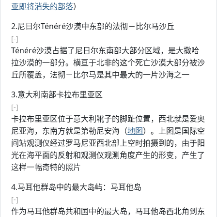
亚即将消失的部落
）
2.尼日尔Ténéré沙漠中东部的法彻－比尔马沙丘
[-]
Ténéré沙漠占据了尼日尔东南部大部分区域，是大撒哈
拉沙漠的一部分。横亘于北非的这个死亡沙漠大部分被沙
丘所覆盖，法彻－比尔马是其中最大的一片沙海之一
3.意大利南部卡拉布里亚区
[-]
卡拉布里亚区位于意大利靴子的脚趾位置，西北就是爱奥
尼亚海，东南方就是第勒尼安海（
地图
）。上图是国际空
间站观测仪经过罗马尼亚西北部上空时拍摄到的，由于阳
光在海平面的反射和观测仪观测角度产生的形变，产生了
这样一幅奇特的照片
4.马耳他群岛中的最大岛屿：马耳他岛
[-]
作为马耳他群岛共和国中的最大岛，马耳他岛西北角到东