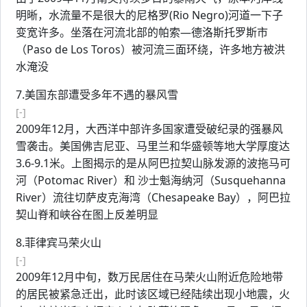
明晰，水流量不是很大的尼格罗(Rio Negro)河道一下子
变宽许多。坐落在河流北部的帕索—德洛斯托罗斯市
（Paso de Los Toros）被河流三面环绕，许多地方被洪
水淹没
7.美国东部遭受多年不遇的暴风雪
[-]
2009年12月，大西洋中部许多国家遭受破纪录的强暴风
雪袭击。美国佛吉尼亚、马里兰和华盛顿等地大学厚度达
3.6-9.1米。上图揭示的是从阿巴拉契山脉发源的波拖马可
河（Potomac River）和 沙士魁海纳河（Susquehanna
River）流往切萨皮克海湾（Chesapeake Bay），阿巴拉
契山脊和峡谷在图上反差明显
8.菲律宾马荣火山
[-]
2009年12月中旬，数万民居住在马荣火山附近危险地带
的居民被紧急迁出，此时该区域已经陆续出现小地震，火