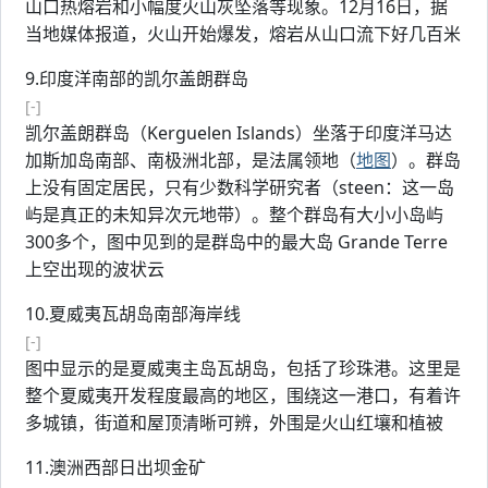
山口热熔岩和小幅度火山灰坠落等现象。12月16日，据
当地媒体报道，火山开始爆发，熔岩从山口流下好几百米
9.印度洋南部的凯尔盖朗群岛
[-]
凯尔盖朗群岛（Kerguelen Islands）坐落于印度洋马达
加斯加岛南部、南极洲北部，是法属领地（
地图
）。群岛
上没有固定居民，只有少数科学研究者（steen：这一岛
屿是真正的未知异次元地带）。整个群岛有大小小岛屿
300多个，图中见到的是群岛中的最大岛 Grande Terre
上空出现的波状云
10.夏威夷瓦胡岛南部海岸线
[-]
图中显示的是夏威夷主岛瓦胡岛，包括了珍珠港。这里是
整个夏威夷开发程度最高的地区，围绕这一港口，有着许
多城镇，街道和屋顶清晰可辨，外围是火山红壤和植被
11.澳洲西部日出坝金矿