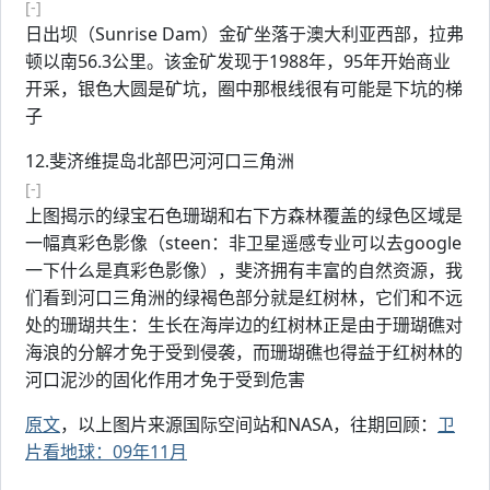
[-]
日出坝（Sunrise Dam）金矿坐落于澳大利亚西部，拉弗
顿以南56.3公里。该金矿发现于1988年，95年开始商业
开采，银色大圆是矿坑，圈中那根线很有可能是下坑的梯
子
12.斐济维提岛北部巴河河口三角洲
[-]
上图揭示的绿宝石色珊瑚和右下方森林覆盖的绿色区域是
一幅真彩色影像（steen：非卫星遥感专业可以去google
一下什么是真彩色影像），斐济拥有丰富的自然资源，我
们看到河口三角洲的绿褐色部分就是红树林，它们和不远
处的珊瑚共生：生长在海岸边的红树林正是由于珊瑚礁对
海浪的分解才免于受到侵袭，而珊瑚礁也得益于红树林的
河口泥沙的固化作用才免于受到危害
原文
，以上图片来源国际空间站和NASA，往期回顾：
卫
片看地球：09年11月