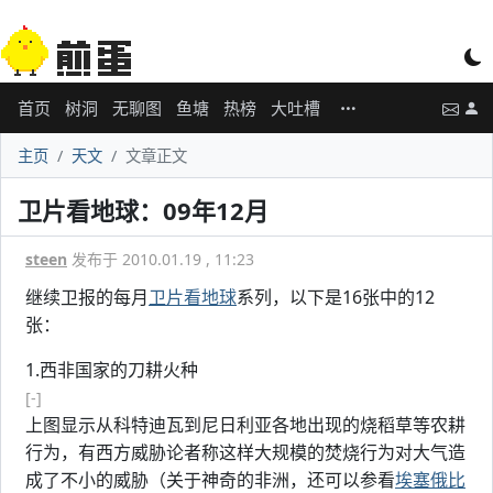
首页
树洞
无聊图
鱼塘
热榜
大吐槽
主页
天文
文章正文
卫片看地球：09年12月
steen
发布于 2010.01.19 , 11:23
继续卫报的每月
卫片看地球
系列，以下是16张中的12
张：
1.西非国家的刀耕火种
[-]
上图显示从科特迪瓦到尼日利亚各地出现的烧稻草等农耕
行为，有西方威胁论者称这样大规模的焚烧行为对大气造
成了不小的威胁（关于神奇的非洲，还可以参看
埃塞俄比