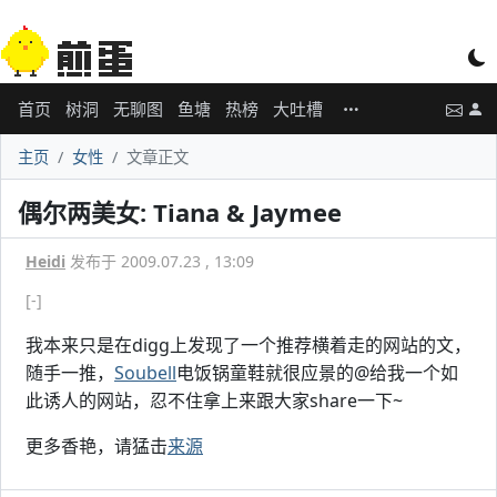
首页
树洞
无聊图
鱼塘
热榜
大吐槽
主页
女性
文章正文
偶尔两美女: Tiana & Jaymee
Heidi
发布于 2009.07.23 , 13:09
[-]
我本来只是在digg上发现了一个推荐横着走的网站的文，
随手一推，
Soubell
电饭锅童鞋就很应景的@给我一个如
此诱人的网站，忍不住拿上来跟大家share一下~
更多香艳，请猛击
来源