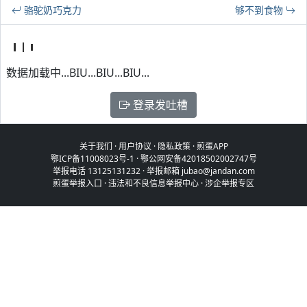
骆驼奶巧克力
够不到食物
数据加载中...BIU...BIU...BIU...
登录发吐槽
关于我们
·
用户协议
·
隐私政策
·
煎蛋APP
鄂ICP备11008023号-1
·
鄂公网安备42018502002747号
举报电话 13125131232 · 举报邮箱 jubao@jandan.com
煎蛋举报入口
·
违法和不良信息举报中心
·
涉企举报专区