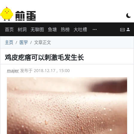
首页
树洞
无聊图
鱼塘
热榜
大吐槽
主页
医学
文章正文
鸡皮疙瘩可以刺激毛发生长
majer
发布于 2018.12.17 , 15:00