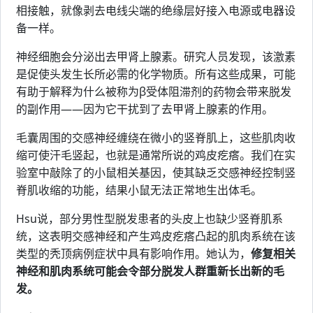
相接触，就像剥去电线尖端的绝缘层好接入电源或电器设
备一样。
神经细胞会分泌出去甲肾上腺素。研究人员发现，该激素
是促使头发生长所必需的化学物质。所有这些成果，可能
有助于解释为什么被称为β受体阻滞剂的药物会带来脱发
的副作用——因为它干扰到了去甲肾上腺素的作用。
毛囊周围的交感神经缠绕在微小的竖脊肌上，这些肌肉收
缩可使汗毛竖起，也就是通常所说的鸡皮疙瘩。我们在实
验室中敲除了的小鼠相关基因，使其缺乏交感神经控制竖
脊肌收缩的功能，结果小鼠无法正常地生出体毛。
Hsu说，部分男性型脱发患者的头皮上也缺少竖脊肌系
统，这表明交感神经和产生鸡皮疙瘩凸起的肌肉系统在该
类型的秃顶病例症状中具有影响作用。她认为，
修复相关
神经和肌肉系统可能会令部分脱发人群重新长出新的毛
发。