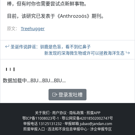
棒，但有时你也需要尝试点新鲜事物。
目前，该研究已发表于《Anthrozoös》期刊。
原文：
Treehugger
圣诞传说辟谣：驯鹿是色盲，看不到红鼻子
新发现的深海微生物或许可以拯救海洋生态
数据加载中...BIU...BIU...BIU...
登录发吐槽
关于我们
·
用户协议
·
隐私政策
·
煎蛋APP
鄂ICP备11008023号-1
·
鄂公网安备42018502002747号
举报电话 13125131232 · 举报邮箱 jubao@jandan.com
煎蛋举报入口
·
违法和不良信息举报中心
·
涉企举报专区