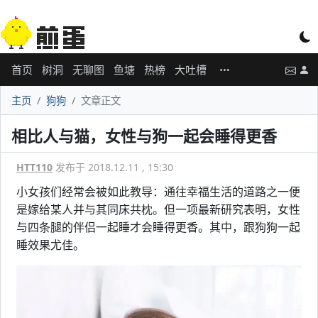
首页
树洞
无聊图
鱼塘
热榜
大吐槽
主页
狗狗
文章正文
相比人与猫，女性与狗一起会睡得更香
HTT110
发布于 2018.12.11 , 15:30
小女孩们经常会被如此教导：通往幸福生活的道路之一便
是嫁给某人并与其同床共枕。但一项最新研究表明，女性
与四条腿的伴侣一起睡才会睡得更香。其中，跟狗狗一起
睡效果尤佳。