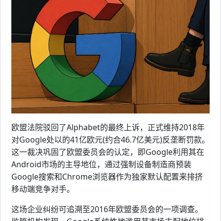
欧盟法院驳回了Alphabet的最终上诉，正式维持2018年
对Google处以的41亿欧元(约合46.7亿美元)反垄断罚款。
这一裁决巩固了欧盟委员会的认定，即Google利用其在
Android市场的主导地位，通过强制设备制造商预装
Google搜索和Chrome浏览器作为独家默认配置来排挤
移动端竞争对手。
这场企业纠纷可追溯至2016年欧盟委员会的一项调查。